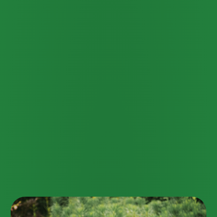
Wat we doen
Tuinonderhoud wordt bij Vincent Willems Hoveniers
gezien als een discipline die veel kennis vereist en
onmisbaar is voor een tuin in goede conditie. Dat kan
eenmalig onderhoud zijn, maar ook regelmatiger door
het jaar heen met een onderhoudscontract. Hierbij
kunnen we anticiperen op de verschillende seizoenen
en snel ingrijpen waar dat nodig is.